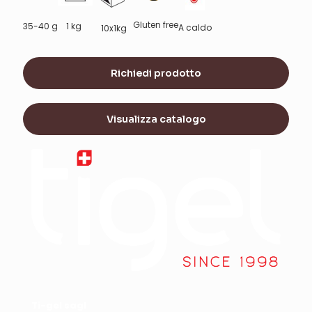
Gluten free
35-40 g
1 kg
A caldo
10x1kg
Richiedi prodotto
Visualizza catalogo
Ti-gel sagl