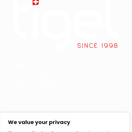
Ti-gel sagl
Via Lische, 5 - 6855 Stabio (CH)
Telefono +
41 91 858 39 34
Email
office@ti-gel.ch
Link Utili
Contattaci
We value your privacy
Cookies policy
Per informazioni,
segnalazioni o curiosità