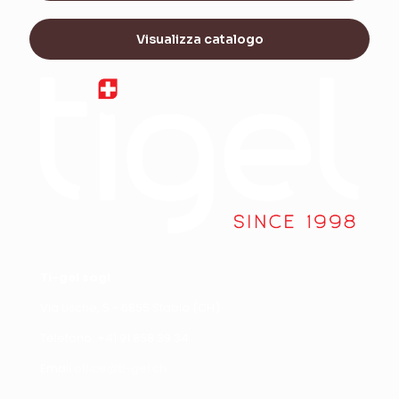
Visualizza catalogo
Ti-gel sagl
Via Lische, 5 - 6855 Stabio (CH)
Telefono +
41 91 858 39 34
Email
office@ti-gel.ch