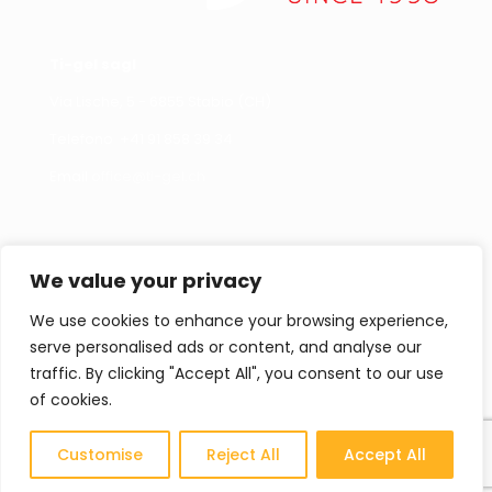
Ti-gel sagl
Via Lische, 5 - 6855 Stabio (CH)
Telefono +
41 91 858 39 34
Email
office@ti-gel.ch
Link Utili
Contattaci
We value your privacy
Cookies policy
Per informazioni,
segnalazioni o curiosità
We use cookies to enhance your browsing experience,
Privacy policy
non esitate a contattarci.
serve personalised ads or content, and analyse our
Contatti
traffic. By clicking "Accept All", you consent to our use
of cookies.
Cataloghi
CONTATTACI
Customise
Reject All
Accept All