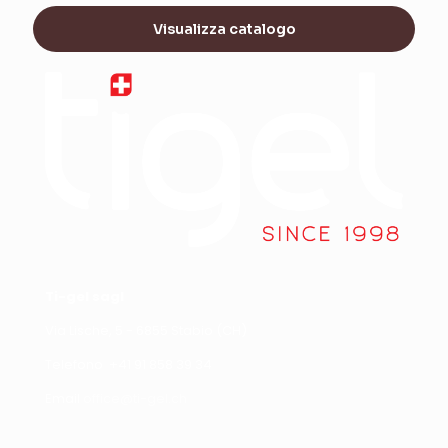
Visualizza catalogo
Ti-gel sagl
Via Lische, 5 - 6855 Stabio (CH)
Telefono +
41 91 858 39 34
Email
office@ti-gel.ch