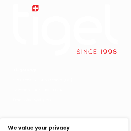
Ti-gel sagl
Via Lische, 5 - 6855 Stabio (CH)
Telefono +
41 91 858 39 34
Email
office@ti-gel.ch
Link Utili
Contattaci
We value your privacy